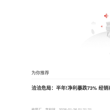
为你推荐
洽洽危局：半年!净利暴跌73% 经
格隆汇
李柱铭
2026-01-26 01:21:21