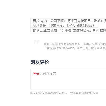
晋控.电力：公司平顺10万千瓦光伏项目、潞城1
多项数据—迎来补发，金价反弹能到多高？
他俩已,正式离婚，“分手费”或达34亿元，神州数
声明：证券时报力求信息真实、准确，文章提及内
下载“证券时报”官方APP，或关注官方微信公众
网友评论
登录
后可以发言
网友评论仅供其表达个人看法，并不表明证券时报立场